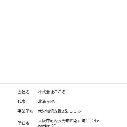
れるよう
「誰もが活躍できる」
そんな事業所を目ざしています
代表 北浦 紀弘
会社概要
｜
Company
会社名
株式会社こころ
代表
北浦 紀弘
事業所名
就労継続支援B型 こころ
大阪府河内長野市西之山町11-14 e-
所在地
garden 2F